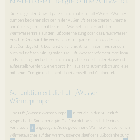
Kostenlose Energie ohne Aufwand.
Die Energie der Umwelt ganz einfach nutzen: Luft-/Wasser-Wärme­
pumpen bedienen sich der in der Außenluft gespeicherten Energie
und übertragen sie mittels eines Wärme­tauschers auf den
Warmwasserkreislauf der Fuß­bodenheizung oder das Brauchwasser.
Anschließend wird die verbrauchte Luft ganz einfach wieder nach
draußen abgeführt. Das funktioniert nicht nur im Sommer, sondern
auch bei tiefsten Minusgraden. Die Luft-/Wasser-Wärmepumpe kann
im Haus integriert oder einfach und platzsparend an der Hauswand
aufgestellt werden. Sie versorgt Ihr Haus ganz auto­matisch und leise
mit neuer Energie und schont dabei Umwelt und Geldbeutel.
So funktioniert die Luft-/Wasser-
Wärmepumpe.
Eine Luft-/Wasser-Wärmepumpe
1
nutzt die in der Außenluft
gespeicherte Sonnen­energie. Die Frischluft wird mit Hilfe eines
Ventilators
2
angesogen. Die so gewonnene Wärme wird über einen
Wärmetauscher auf den Warm­wasserkreislauf der Fußboden­heizung