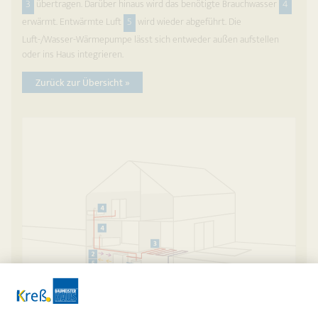
3
über­tragen. Darüber hinaus wird das benötigte Brauchwasser
4
erwärmt. Entwärmte Luft
5
wird wieder abge­führt. Die
Luft-/Wasser-Wärmepumpe lässt sich entweder außen auf­stel­len
oder ins Haus integrieren.
Zurück zur Übersicht »