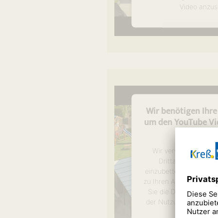
Video anzus
Mehr Informa
Akzeptier
powered by
Usercen
Management P
Wir benötigen Ihr
um den YouTube Vid
laden
Wir verwenden einen
Drittanbieters, um
einzubetten. Dieser Se
zu Ihren Aktivitäten sa
Sie die Details durch
der Nutzung des Servi
Video anzus