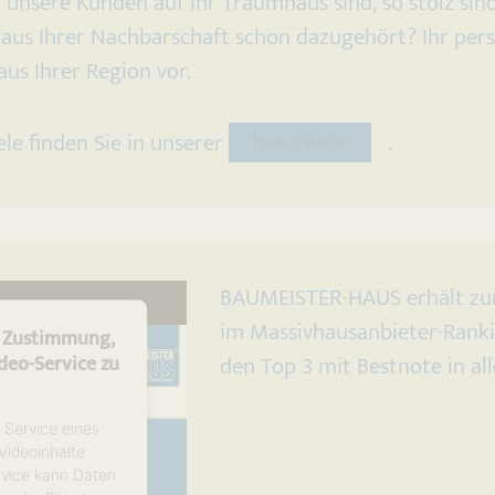
 unsere Kunden auf ihr Traumhaus sind, so stolz sin
aus Ihrer Nachbarschaft schon dazugehört? Ihr pers
us Ihrer Region vor.
ele finden Sie in unserer
.
Hausgalerie
BAUMEISTER-HAUS erhält zum
im Massivhausanbieter-Rank
e Zustimmung,
den Top 3 mit Bestnote in all
eo-Service zu
!
 Service eines
 Videoinhalte
rvice kann Daten