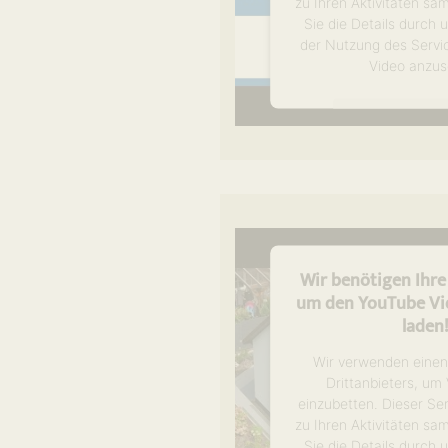
zu Ihren Aktivitäten sa
Sie die Details durch
der Nutzung des Servi
Video anzus
Mehr Informa
Akzeptier
powered by
Usercen
Management P
Wir benötigen Ihr
um den YouTube Vid
laden
Wir verwenden einen
Drittanbieters, um
einzubetten. Dieser Se
zu Ihren Aktivitäten sa
Sie die Details durch