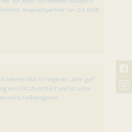
d wir auf jeden zufriedenen Bauherrn.
önlicher Ansprechpartner vor Ort stellt
Kreß
 zehnten Mal in Folge ein „Sehr gut“
auf
ing von FOCUS-MONEY und ist unter
Faceb
Kreß
en sechs Teilkategorien.
auf
Insta