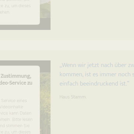
ce zu, um dieses
ehen.
tionen
en
trics Consent
latform
„Wenn wir jetzt nach über z
kommen, ist es immer noch s
e Zustimmung,
einfach beeindruckend ist.“
eo-Service zu
!
Haus Stamm.
 Service eines
 Videoinhalte
rvice kann Daten
mmeln. Bitte lesen
 und stimmen Sie
ce zu, um dieses