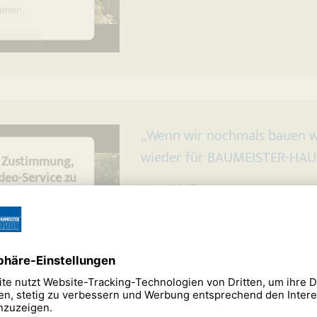
ehen.
tionen
en
trics Consent
latform
„Wenn wir nochmals bauen w
wieder für BAUMEISTER-HAUS
e Zustimmung,
eo-Service zu
Haus Schiffbauer.
!
 Service eines
 Videoinhalte
rvice kann Daten
mmeln. Bitte lesen
 und stimmen Sie
ce zu, um dieses
ehen.