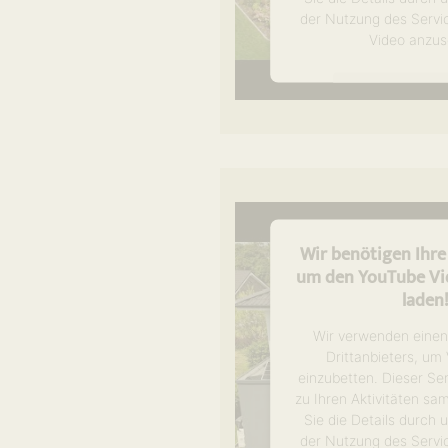
der Nutzung des Servi
Video anzus
Mehr Informa
Akzeptier
powered by
Usercen
Management P
Wir benötigen Ihr
um den YouTube Vid
laden
Wir verwenden einen
Drittanbieters, um
einzubetten. Dieser Se
zu Ihren Aktivitäten sa
Sie die Details durch
der Nutzung des Servi