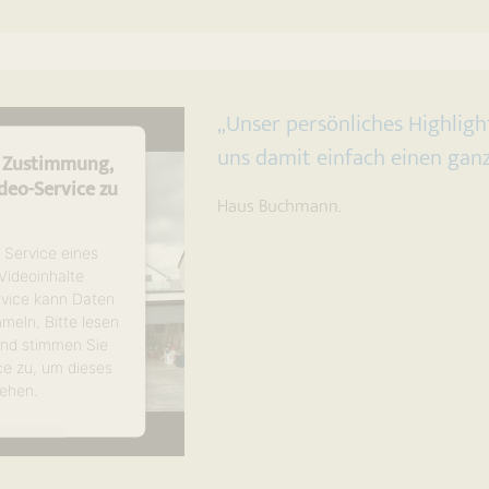
en
trics Consent
latform
„Unser persönliches Highlight
uns damit einfach einen gan
e Zustimmung,
eo-Service zu
Haus Buchmann.
!
 Service eines
 Videoinhalte
rvice kann Daten
mmeln. Bitte lesen
 und stimmen Sie
ce zu, um dieses
ehen.
tionen