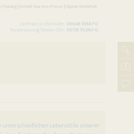
e
Katalog
Kontakt
Karriere
Presse
Digitale Mediathek
Zentrale Großenlüder:
06648 91687-0
Niederlassung Nieder-Olm:
06136 95260-0
Such
koste
Katal
beste
mit
uns
aufn
e unterschiedlichen Lebensstile unserer