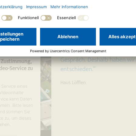
tionen
en
trics Consent
latform
„Wir wurden sehr gut betreu
Gespräch. Deshalb haben wi
e Zustimmung,
entschieden.“
eo-Service zu
!
Haus Löfflen.
 Service eines
 Videoinhalte
rvice kann Daten
mmeln. Bitte lesen
 und stimmen Sie
ce zu, um dieses
ehen.