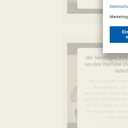
Mehr Informa
Akzeptier
powered by
Usercen
Management P
Wir benötigen Ihr
um den YouTube Vid
laden
Wir verwenden einen
Drittanbieters, um
einzubetten. Dieser Se
zu Ihren Aktivitäten sa
Sie die Details durch
der Nutzung des Servi
Video anzus