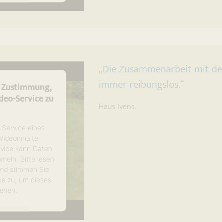
tionen
en
trics Consent
latform
„Die Zusammenarbeit mit de
immer reibungslos.“
e Zustimmung,
eo-Service zu
Haus Ivens.
!
 Service eines
 Videoinhalte
rvice kann Daten
mmeln. Bitte lesen
 und stimmen Sie
ce zu, um dieses
ehen.
tionen