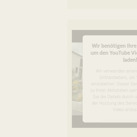
Akzeptier
powered by
Usercen
Management P
Wir benötigen Ihr
um den YouTube Vid
laden
Wir verwenden einen
Drittanbieters, um
einzubetten. Dieser Se
zu Ihren Aktivitäten sa
Sie die Details durch
der Nutzung des Servi
Video anzus
Mehr Informa