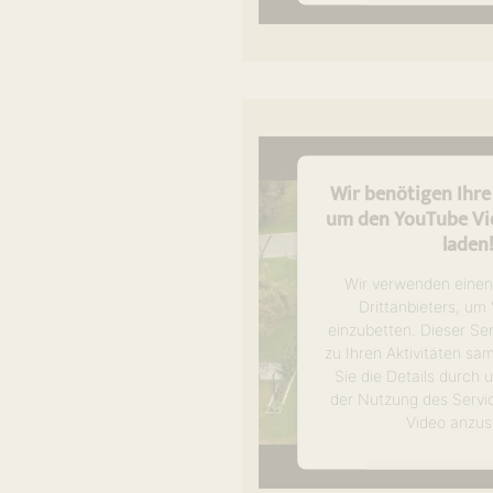
Mehr Informa
Akzeptier
powered by
Usercen
Management P
Wir benötigen Ihr
um den YouTube Vid
laden
Wir verwenden einen
Drittanbieters, um
einzubetten. Dieser Se
zu Ihren Aktivitäten sa
Sie die Details durch
der Nutzung des Servi
Video anzus
Mehr Informa