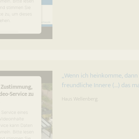
mmeln. Bitte lesen
 und stimmen Sie
ce zu, um dieses
ehen.
tionen
en
trics Consent
latform
„Wenn ich heinkomme, dann f
freundliche Innere (...) das 
e Zustimmung,
eo-Service zu
Haus Wellenberg.
!
 Service eines
 Videoinhalte
rvice kann Daten
mmeln. Bitte lesen
 und stimmen Sie