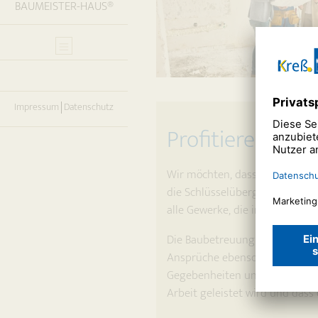
BAUMEISTER-HAUS®
Impressum
Datenschutz
Profitieren auc
Wir möchten, dass Sie sich in 
die Schlüsselübergabe hinaus 
alle Gewerke, die in Ihrem Hau
Die Baubetreuung Kreß kann Ih
Ansprüche ebenso hoch sind, w
Gegebenheiten und Möglichkeiten
Arbeit geleistet wird und dass