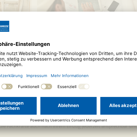
h Sie von unserem ausgewählten 
Ihrem neuen Haus rundum wohlfühlen – heute, wie auch in Zukunft
auf kompromisslos beste Qualität und verlässliche Termintreue. 
s ausgeführt sowie an alle Bau- und Ausstattungsmaterialien, di
nen daher versichern, dass wir in unserem Netzwerk ausschließ
ie unsere. Hierzu zählen führende Markenhersteller sowie Handwe
 vertraut sind. So profitieren Sie von der Sicherheit, dass auf Ih
 die Fachkräfte auch nach Ihrem Einzug jederzeit ansprechbar sind