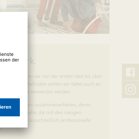
Netzwerk.
. Daher achten wir von der ersten Idee bis über
Kreß
Diese hohen Maßstäbe stellen wir dabei auch an
auf
e in Ihrem Haus verwendet werden.
Faceb
Kreß
auf
lich mit Partnern zusammenarbeiten, deren
Insta
rksfachbetriebe, die mit den riesigen
rer Baustelle ausschließlich professionelle
.