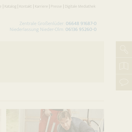
e
Katalog
Kontakt
Karriere
Presse
Digitale Mediathek
Zentrale Großenlüder:
06648 91687-0
Niederlassung Nieder-Olm:
06136 95260-0
Such
koste
Katal
beste
mit
uns
aufn