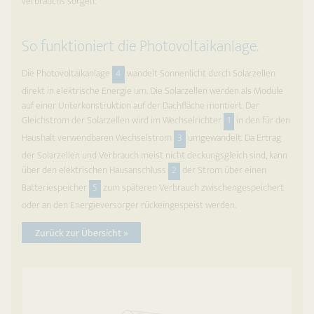
verbrauchs sorgen.
So funktioniert die Photovoltaikanlage.
Die Photovoltaikanlage
4
wandelt Sonnenlicht durch Solarzellen
direkt in elek­trische Energie um. Die Solarzellen werden als Module
auf einer Unter­konstruktion auf der Dachfläche montiert. Der
Gleichstrom der Solarzellen wird im Wechselrichter
1
in den für den
Haushalt verwendbaren Wechsel­strom
3
umgewandelt. Da Ertrag
der Solarzellen und Verbrauch meist nicht deckungsgleich sind, kann
über den elektrischen Hausanschluss
2
der Strom über einen
Batteriespeicher
5
zum späteren Verbrauch zwischen­gespeichert
oder an den Energie­versorger rückeingespeist werden.
Zurück zur Übersicht »