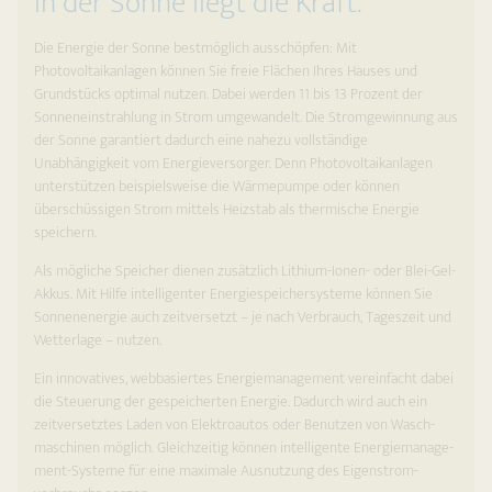
In der Sonne liegt die Kraft.
Die Energie der Sonne bestmöglich ausschöpfen: Mit
Photovoltaikanlagen können Sie freie Flächen Ihres Hauses und
Grundstücks optimal nutzen. Dabei werden 11 bis 13 Prozent der
Sonneneinstrahlung in Strom umgewandelt. Die Stromgewinnung aus
der Sonne garantiert dadurch eine nahezu vollständige
Unabhängigkeit vom Energieversorger. Denn Photovoltaikanlagen
unterstützen beispielsweise die Wärmepumpe oder können
überschüssigen Strom mittels Heizstab als thermische Energie
speichern.
Als mögliche Speicher dienen zusätzlich Lithium-Ionen- oder Blei-Gel-
Akkus. Mit Hilfe intelligenter Energiespeichersysteme können Sie
Sonnenenergie auch zeitversetzt – je nach Verbrauch, Tageszeit und
Wetterlage – nutzen.
Ein innovatives, webbasiertes Energiemanagement vereinfacht dabei
die Steuerung der gespeicherten Energie. Dadurch wird auch ein
zeitversetztes Laden von Elektroautos oder Benutzen von Wasch­
maschinen möglich. Gleichzeitig können intelligente Energiemanage­
ment-Systeme für eine maximale Ausnutzung des Eigenstrom­