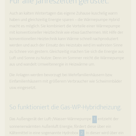
Für alle Jahreszeiten gerüstet.
Auch an kalten Wintertagen das eigene Zuhause kuschelig warm
haben und gleichzeitig Energie sparen – die Wärmepumpe Hybrid
macht es möglich. Sie kombiniert die Vorteile einer Wärmepumpe
mit konventioneller Heiztechnik wie etwa Gasthermen. Mit Hilfe der
konventionellen Heiztechnik kann Wärme schnell nachproduziert
werden und auch der Einsatz des Heizstabs wird im wahrsten Sinne
zu Schnee von gestern. Gleichzeitig machen Sie sich die Energie aus
Luft und Sonne zu Nutze: Denn im Sommer reicht die Wärmepumpe
aus und wandelt Umweltenergie in Heizwärme um.
Die Anlagen werden bevorzugt bei Mehrfamilienhäusern bzw.
Einfamilienhäusern mit größerem Verbraucher wie Schwimmbäder
usw. eingesetzt.
So funktioniert die Gas-WP-Hybridheizung.
Das Außengerät der Luft-/Wasser-Wärmepumpe
1
entzieht der
sonnen­erwärmten Außenluft Energie, fördert diese über ein
Kältemittel in eine sogenannte Hydrobox
2
. In dieser wird über ein