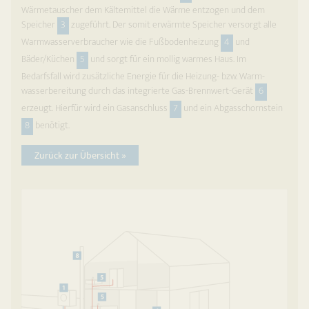
Wärmetauscher dem Kältemittel die Wärme entzogen und dem
Speicher
3
zugeführt. Der somit erwärmte Speicher versorgt alle
Warmwasserverbraucher wie die Fußboden­heizung
4
und
Bäder/Küchen
5
und sorgt für ein mollig warmes Haus. Im
Bedarfsfall wird zusätzliche Energie für die Heizung- bzw. Warm­
wasser­bereitung durch das integrierte Gas-Brennwert-Gerät
6
erzeugt. Hierfür wird ein Gasan­schluss
7
und ein Abgasschornstein
8
benötigt.
Zurück zur Übersicht »