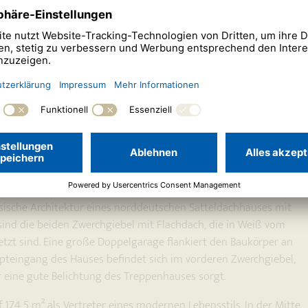
klassisch nordisch sein.
ssische Architektur eines norddeutschen Satteldachhauses mit
sind die beiden Zwerchgiebel mit Flachdach, die in Weiß vom
tzt sind. Eine große Doppelgarage flankiert den Baukörper an
upteingang des Hauses befindet sich im vorderen Zwerchgiebel,
r eine gute Belichtung des Treppenhauses sorgt.
 174,5 m² als Vertreter eines modernen Lebensstils. In der Mitte