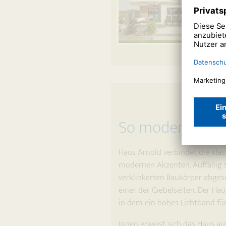
So modern kann 
Haus Arnold verbindet die kla
modernen Akzenten. Auffällig 
verklinkerten Baukörper abgese
einer der Giebelseiten. Der Ha
in dem ein hohes Lichtband fü
Innen erweist sich das Haus auf