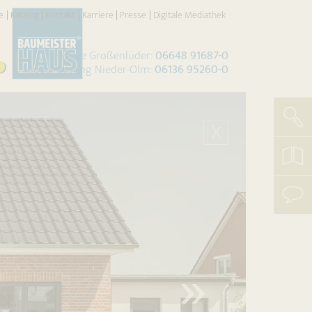
e
Katalog
Kontakt
Karriere
Presse
Digitale Mediathek
Zentrale Großenlüder:
06648 91687-0
Niederlassung Nieder-Olm:
06136 95260-0
Such
X
koste
Katal
beste
mit
uns
aufn