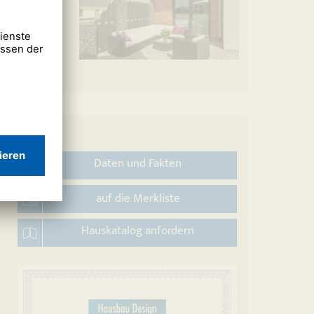
Daten und Fakten
auf die Merkliste
Hauskatalog anfordern