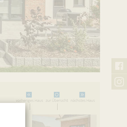
Kreß
auf
Faceb
Kreß
auf
vorheriges Haus
zur Übersicht
nächstes Haus
Insta